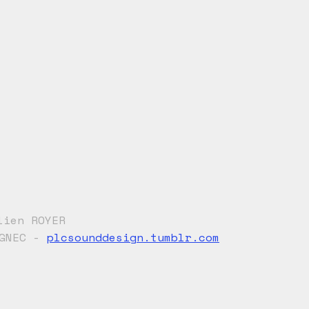
lien ROYER
IGNEC -
plcsounddesign.tumblr.com